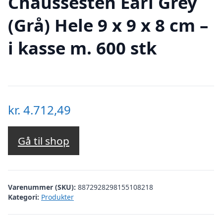
Chaussesten Earl Grey
(Grå) Hele 9 x 9 x 8 cm –
i kasse m. 600 stk
kr.
4.712,49
Gå til shop
Varenummer (SKU):
8872928298155108218
Kategori:
Produkter