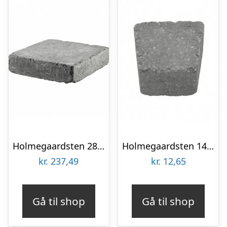
Holmegaardsten 28x28x7 cm – Kvadrat stor – Gråmix
Holmegaardsten 14×13/9×5,5 cm – Cirkelsten lille – Sort/Antracit
kr.
237,49
kr.
12,65
Gå til shop
Gå til shop