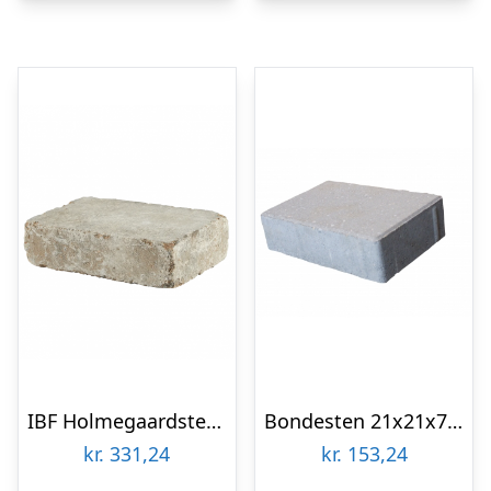
IBF Holmegaardsten 14x21x5 cm Gyldenmix
Bondesten 21x21x7 cm Grå Makro
kr.
331,24
kr.
153,24