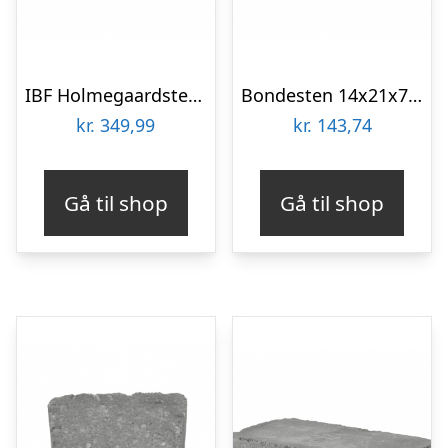
IBF Holmegaardsten 14×10,5×7 cm – Halve – Sort/Antracit
Bondesten 14x21x7 cm Grå
kr.
349,99
kr.
143,74
Gå til shop
Gå til shop