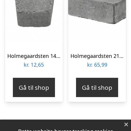
Holmegaardsten 14×13/9×5,5 cm – Cirkelsten lille – Sort/Antracit
Holmegaardsten 21x42x14 cm – Makro Kantblokke – Sort/Antracit
kr.
12,65
kr.
65,99
Gå til shop
Gå til shop
×
Varekategorier