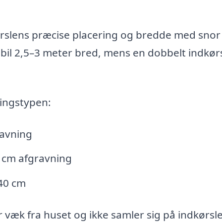
ørslens præcise placering og bredde med snor
onbil 2,5–3 meter bred, mens en dobbelt indkør
ingstypen:
ravning
 cm afgravning
 40 cm
r væk fra huset og ikke samler sig på indkørsle