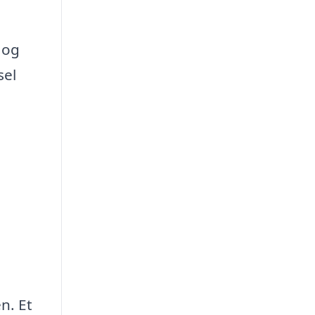
 og
sel
n. Et