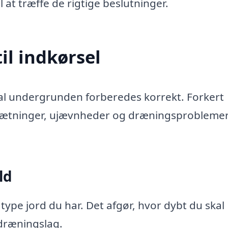
il at træffe de rigtige beslutninger.
il indkørsel
kal undergrunden forberedes korrekt. Forkert
l sætninger, ujævnheder og dræningsprobleme
ld
type jord du har. Det afgør, hvor dybt du skal
dræningslag.