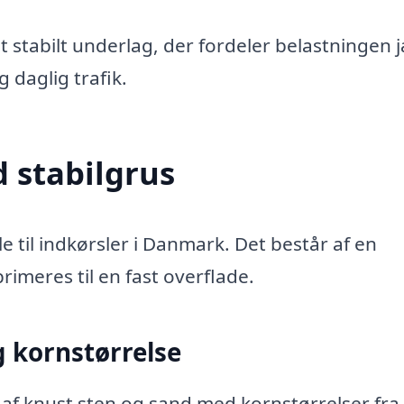
 stabilt underlag, der fordeler belastningen 
g daglig trafik.
 stabilgrus
 til indkørsler i Danmark. Det består af en
imeres til en fast overflade.
 kornstørrelse
af knust sten og sand med kornstørrelser fra 0