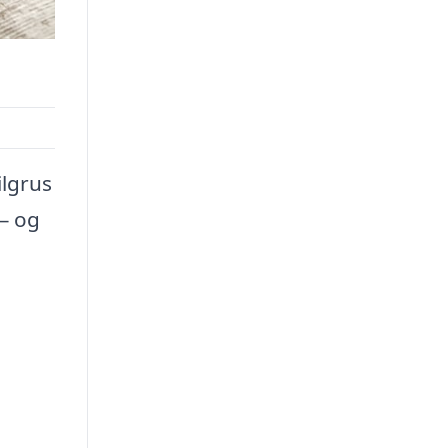
ilgrus
– og