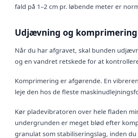
fald på 1–2 cm pr. løbende meter er norma
Udjævning og komprimering 
Når du har afgravet, skal bunden udjæv
og en vandret retskede for at kontroller
Komprimering er afgørende. En vibrerend
leje den hos de fleste maskinudlejningsfo
Kør pladevibratoren over hele fladen min
undergrunden er meget blød efter kompr
granulat som stabiliseringslag, inden du 