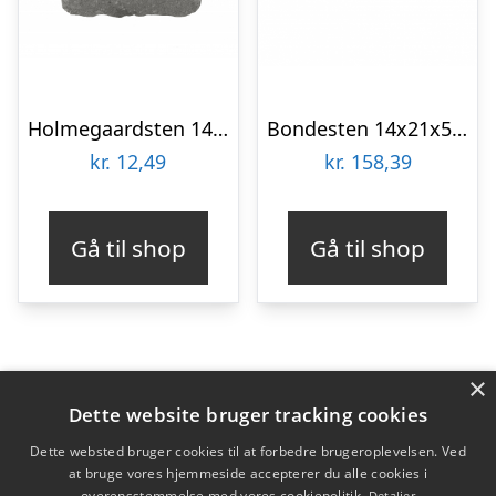
Holmegaardsten 14×15/11×5,5 cm – Cirkelsten stor – Grå
Bondesten 14x21x5 cm Sort/Antracit
kr.
12,49
kr.
158,39
Gå til shop
Gå til shop
×
Varekategorier
Dette website bruger tracking cookies
Produkter
Dette websted bruger cookies til at forbedre brugeroplevelsen. Ved
at bruge vores hjemmeside accepterer du alle cookies i
overensstemmelse med vores cookiepolitik.
Detaljer