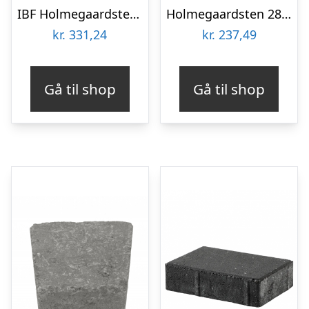
IBF Holmegaardsten 14x14x7 cm Gråmix
Holmegaardsten 28x28x7 cm – Kvadrat stor – Gråmix
kr.
331,24
kr.
237,49
Gå til shop
Gå til shop