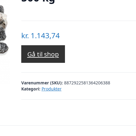
kr.
1.143,74
Gå til shop
Varenummer (SKU):
8872922581364206388
Kategori:
Produkter