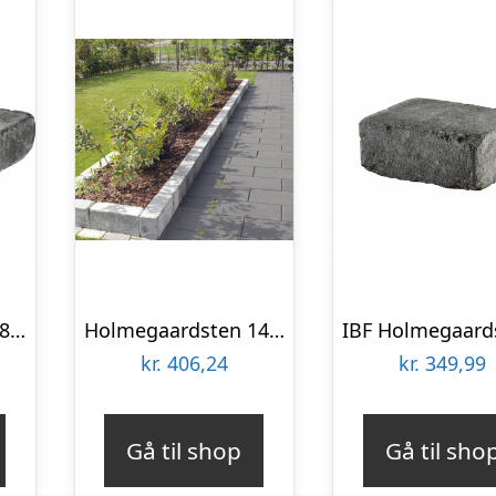
Holmegaardsten 28x28x7 cm – Kvadrat stor – Sort/Antracit
Holmegaardsten 14x28x7 cm – Makro – Sort/Antracit
kr.
406,24
kr.
349,99
Gå til shop
Gå til sho