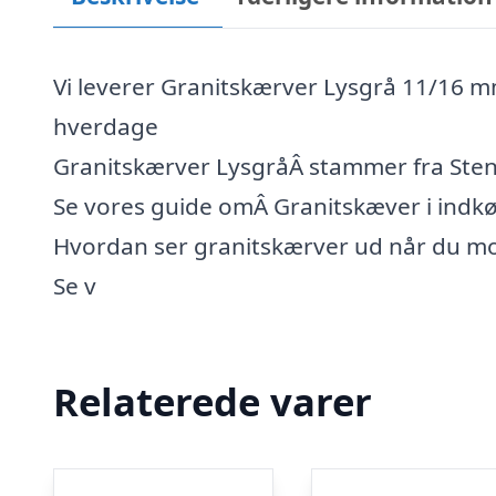
Vi leverer Granitskærver Lysgrå 11/16 mm
hverdage
Granitskærver LysgråÂ stammer fra Ste
Se vores guide omÂ Granitskæver i indkø
Hvordan ser granitskærver ud når du 
Se v
Relaterede varer