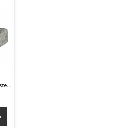
IBF Holmegaardsten 14×10,5×7 cm – Halve – Sort/Antracit
p