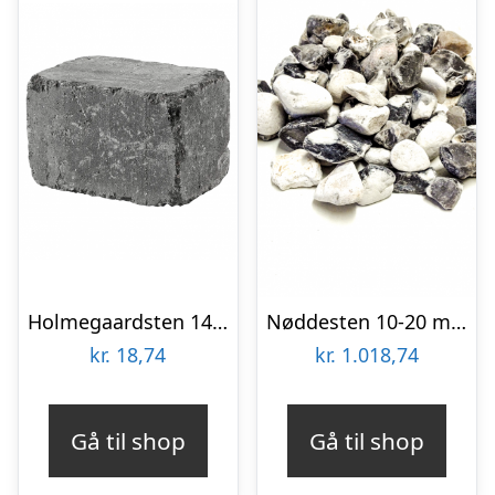
Holmegaardsten 14x21x14 cm – Kantblokke – Sort/Antracit
Nøddesten 10-20 mm – Big Bag 500 kg
kr.
18,74
kr.
1.018,74
Gå til shop
Gå til shop