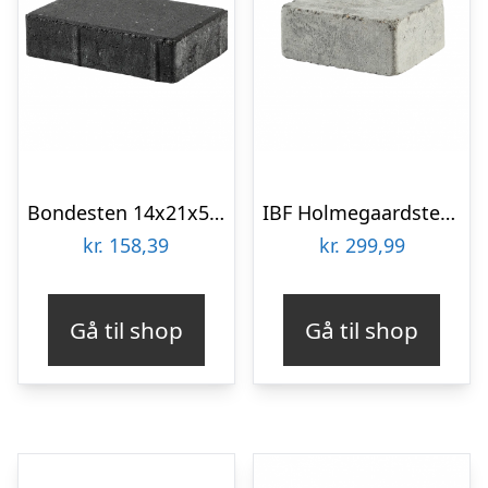
Bondesten 14x21x5 cm Sort/Antracit
IBF Holmegaardsten 14×10,5×7 cm – Halve – Gråmix
kr.
158,39
kr.
299,99
Gå til shop
Gå til shop